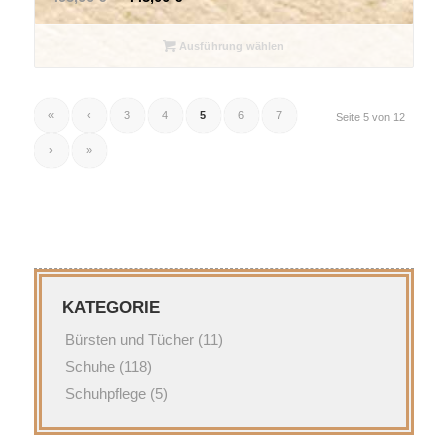
Ausführung wählen
«
‹
3
4
5
6
7
Seite 5 von 12
›
»
KATEGORIE
Bürsten und Tücher
(11)
Schuhe
(118)
Schuhpflege
(5)