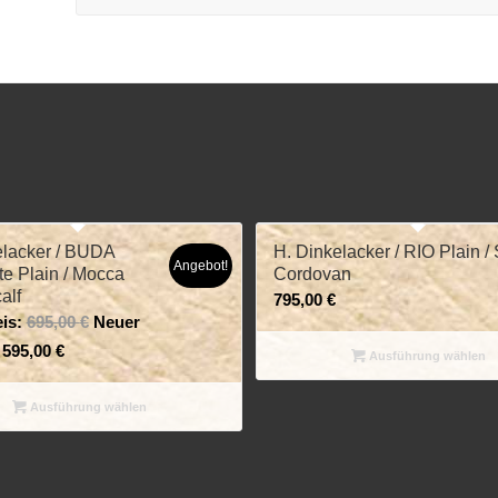
elacker / BUDA
H. Dinkelacker / RIO Plain 
Angebot!
tte Plain / Mocca
Cordovan
calf
795,00
€
is:
695,00
€
Neuer
595,00
€
Ausführung wählen
Ausführung wählen