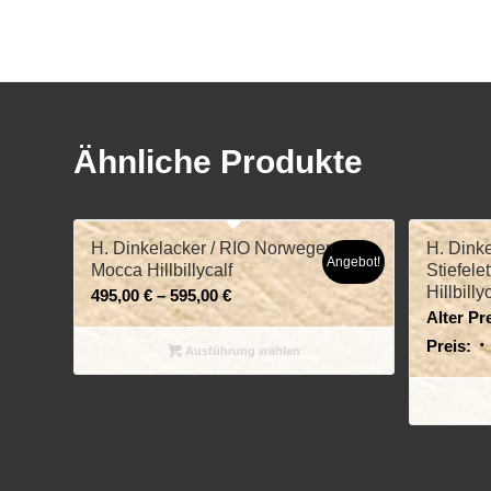
Ähnliche Produkte
H. Dinkelacker / RIO Norweger /
H. Dink
Angebot!
Mocca Hillbillycalf
Stiefele
Hillbilly
495,00
€
–
595,00
€
Alter Pre
Preis:
Ausführung wählen