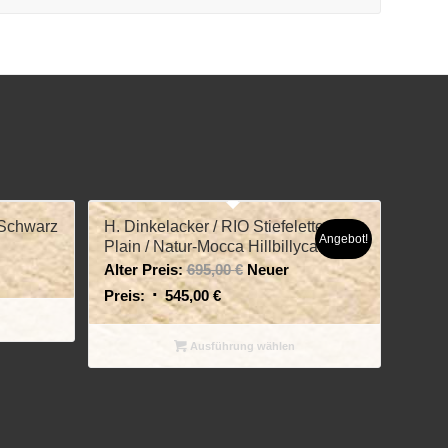
/ Schwarz
H. Dinkelacker / RIO Stiefelette
Angebot!
Plain / Natur-Mocca Hillbillycalf
Alter Preis:
695,00
€
Neuer
Preis:
545,00
€
Ausführung wählen