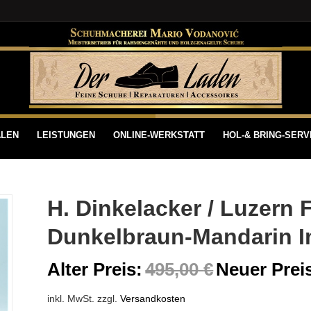
ALEN
LEISTUNGEN
ONLINE-WERKSTATT
HOL-& BRING-SERV
H. Dinkelacker / Luzern 
Dunkelbraun-Mandarin I
Alter Preis:
495,00
€
Neuer Prei
inkl. MwSt.
zzgl.
Versandkosten