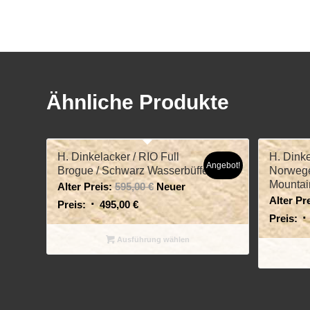
Ähnliche Produkte
H. Dinkelacker / RIO Full
H. Dinke
Angebot!
Brogue / Schwarz Wasserbüffel
Norwege
Mountai
Alter Preis:
595,00
€
Neuer
Alter Pre
Preis:
495,00
€
Preis:
Ausführung wählen