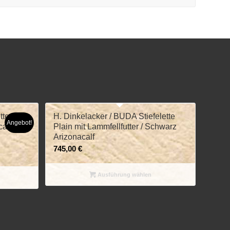
tte
H. Dinkelacker / BUDA Stiefelette
Angebot!
alf
Plain mit Lammfellfutter / Schwarz
Arizonacalf
745,00
€
Ausführung wählen