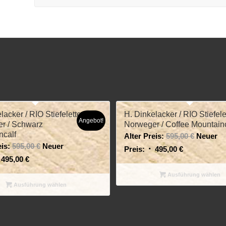
lacker / RIO Stiefelette
H. Dinkelacker / RIO Stiefele
Angebot!
r / Schwarz
Norweger / Coffee Mountainc
ncalf
Alter Preis:
595,00
€
Neuer
is:
595,00
€
Neuer
Preis:
495,00
€
495,00
€
Ausführung wählen
Ausführung wählen