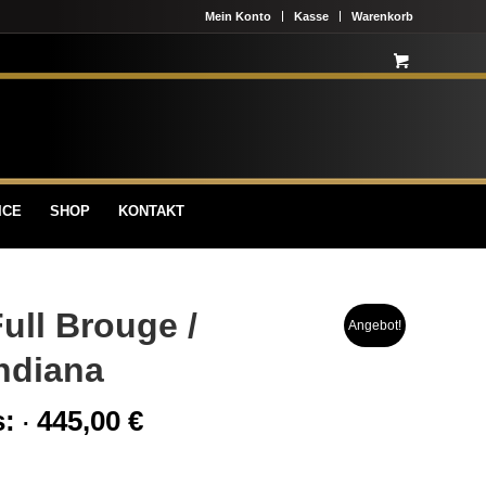
Mein Konto
Kasse
Warenkorb
ICE
SHOP
KONTAKT
Full Brouge /
Angebot!
ndiana
s:
445,00
€