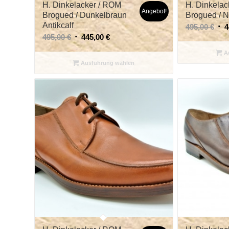
H. Dinkelacker / ROM
H. Dinkelac
Angebot!
Brogued / Dunkelbraun
Brogued / N
Antikcalf
495,00
€
4
495,00
€
445,00
€
Au
Ausführung wählen