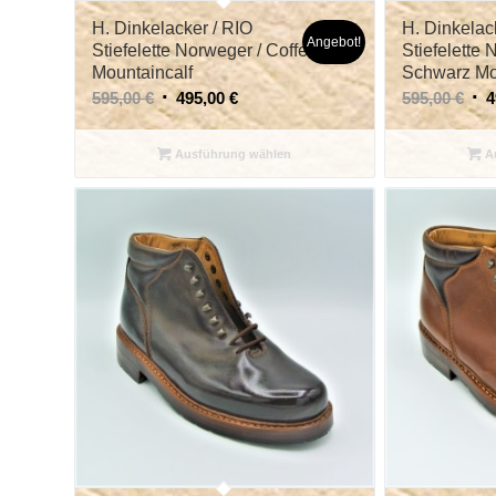
H. Dinkelacker / RIO
H. Dinkelac
Angebot!
Stiefelette Norweger / Coffee
Stiefelette 
Mountaincalf
Schwarz Mo
595,00
€
495,00
€
595,00
€
4
Ausführung wählen
Au