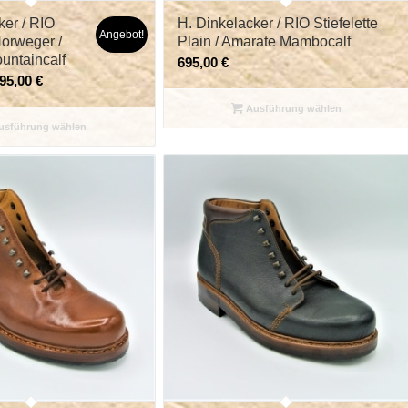
ker / RIO
H. Dinkelacker / RIO Stiefelette
Angebot!
Norweger /
Plain / Amarate Mambocalf
untaincalf
695,00
€
95,00
€
Ausführung wählen
sführung wählen