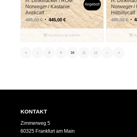
H. Dinkelacker / ROM
H. Dinkelac
Angebot!
Norweger / Kastanie
Norweger /
Antikcalf
Hillbillycalf
495,00
€
445,00
€
495,00
€
4
Ausführung wählen
Au
«
‹
8
9
10
11
12
›
»
KONTAKT
Zimmerweg 5
60325 Frankfurt am Main