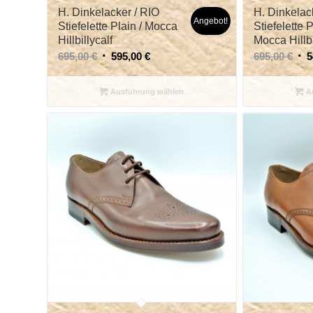
H. Dinkelacker / RIO
H. Dinkelac
Angebot!
Stiefelette Plain / Mocca
Stiefelette P
Hillbillycalf
Mocca Hillbi
695,00
€
595,00
€
695,00
€
5
Ausführung wählen
Au