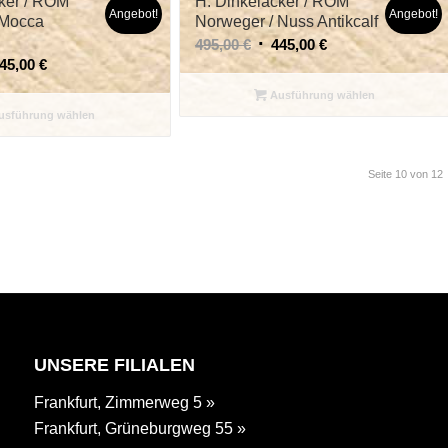
ker / ROM
H. Dinkelacker / ROM
Angebot!
Angebot!
 Mocca
Norweger / Nuss Antikcalf
495,00
€
445,00
€
45,00
€
Ausführung wählen
sführung wählen
Seite 10 von 12
UNSERE FILIALEN
Frankfurt, Zimmerweg 5 »
Frankfurt, Grüneburgweg 55 »