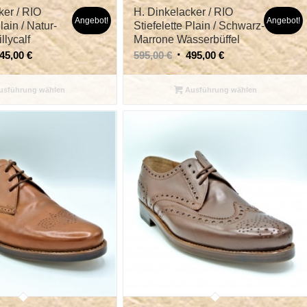
ker / RIO
H. Dinkelacker / RIO
Angebot!
Angebot!
lain / Natur-
Stiefelette Plain / Schwarz-
llycalf
Marrone Wasserbüffel
45,00
€
595,00
€
495,00
€
sführung wählen
Ausführung wählen