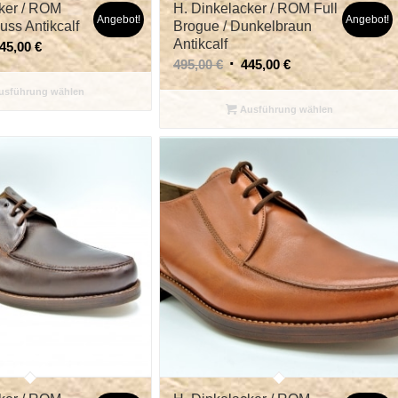
ker / ROM
H. Dinkelacker / ROM Full
Angebot!
Angebot!
uss Antikcalf
Brogue / Dunkelbraun
Antikcalf
45,00
€
495,00
€
445,00
€
sführung wählen
Ausführung wählen