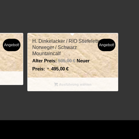
H. Dinkelacker / RIO Stiefelette
Angebot!
Angebot!
Norweger / Schwarz
Mountaincalf
Alter Preis:
595,00
€
Neuer
Preis:
495,00
€
Ausführung wählen