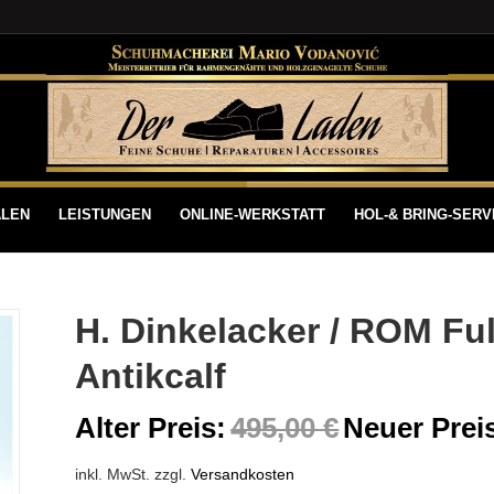
ALEN
LEISTUNGEN
ONLINE-WERKSTATT
HOL-& BRING-SERV
H. Dinkelacker / ROM Fu
Antikcalf
Alter Preis:
495,00
€
Neuer Prei
inkl. MwSt.
zzgl.
Versandkosten