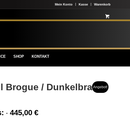
Mein Konto
Kasse
Warenkorb
ICE
SHOP
KONTAKT
ll Brogue / Dunkelbraun
Angebot!
s:
445,00
€