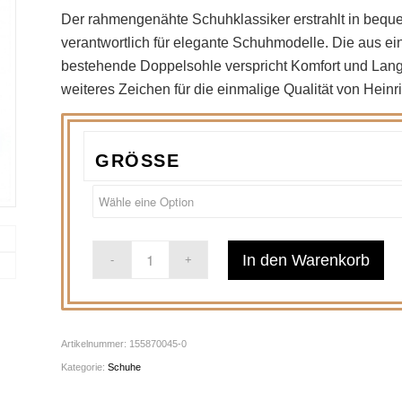
Der rahmengenähte Schuhklassiker erstrahlt in beq
verantwortlich für elegante Schuhmodelle. Die aus e
bestehende Doppelsohle verspricht Komfort und Langleb
weiteres Zeichen für die einmalige Qualität von Hein
GRÖSSE
In den Warenkorb
Artikelnummer:
155870045-0
Kategorie:
Schuhe