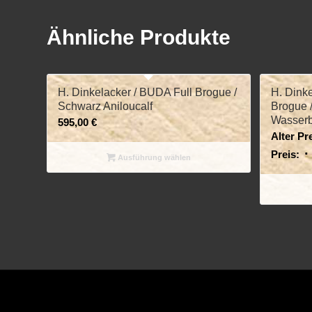
Ähnliche Produkte
H. Dinkelacker / BUDA Full Brogue /
H. Dinke
Schwarz Aniloucalf
Brogue 
Wasserb
595,00
€
Alter Pre
Preis:
Ausführung wählen