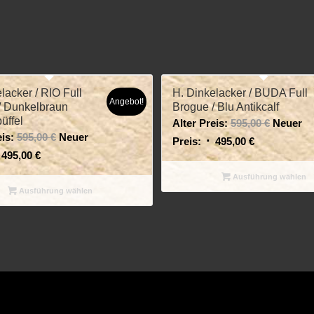
lacker / RIO Full
H. Dinkelacker / BUDA Full
Angebot!
/ Dunkelbraun
Brogue / Blu Antikcalf
üffel
Alter Preis:
595,00
€
Neuer
is:
595,00
€
Neuer
Preis:
495,00
€
495,00
€
Ausführung wählen
Ausführung wählen