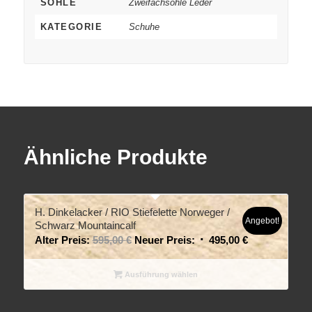
SOHLE
Zweifachsohle Leder
KATEGORIE
Schuhe
Ähnliche Produkte
H. Dinkelacker / RIO Stiefelette Norweger /
Angebot!
Schwarz Mountaincalf
Alter Preis:
595,00
€
Neuer Preis:
495,00
€
Ausführung wählen