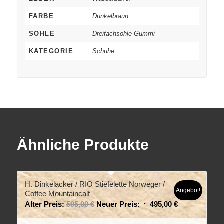
FARBE
Dunkelbraun
SOHLE
Dreifachsohle Gummi
KATEGORIE
Schuhe
Ähnliche Produkte
H. Dinkelacker / RIO Stiefelette Norweger /
Angebot!
Coffee Mountaincalf
Alter Preis:
595,00
€
Neuer Preis:
495,00
€