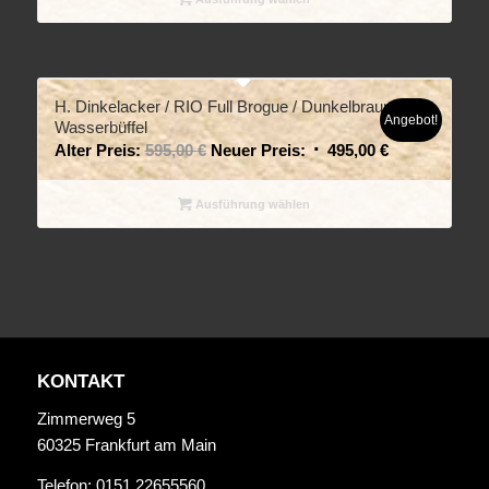
H. Dinkelacker / RIO Full Brogue / Dunkelbraun
Angebot!
Wasserbüffel
Alter Preis:
595,00
€
Neuer Preis:
495,00
€
Ausführung wählen
KONTAKT
Zimmerweg 5
60325 Frankfurt am Main
Telefon: 0151 22655560