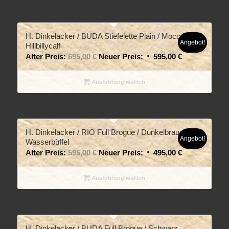
H. Dinkelacker / BUDA Stiefelette Plain / Mocca
Angebot!
Hillbillycalf
Alter Preis:
695,00
€
Neuer Preis:
595,00
€
Ausführung wählen
H. Dinkelacker / RIO Full Brogue / Dunkelbraun
Angebot!
Wasserbüffel
Alter Preis:
595,00
€
Neuer Preis:
495,00
€
Ausführung wählen
H. Dinkelacker / BUDA Full Brogue / Schwarz