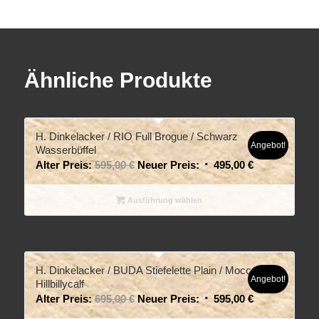
Ähnliche Produkte
H. Dinkelacker / RIO Full Brogue / Schwarz
Angebot!
Wasserbüffel
Alter Preis:
595,00
€
Neuer Preis:
495,00
€
Ausführung wählen
H. Dinkelacker / BUDA Stiefelette Plain / Mocca
Angebot!
Hillbillycalf
Alter Preis:
695,00
€
Neuer Preis:
595,00
€