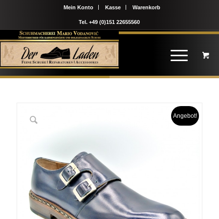
Mein Konto
Kasse
Warenkorb
Tel. +49 (0)151 22655560
Angebot!