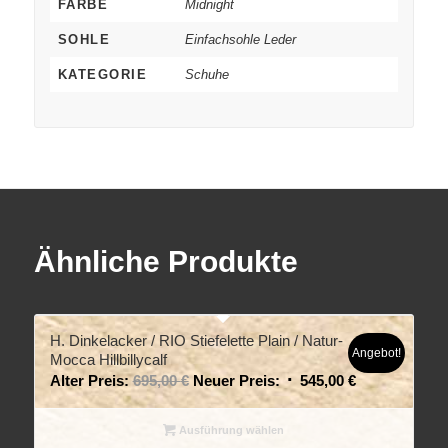
FARBE
Midnight
SOHLE
Einfachsohle Leder
KATEGORIE
Schuhe
Ähnliche Produkte
H. Dinkelacker / RIO Stiefelette Plain / Natur-
Angebot!
Mocca Hillbillycalf
Alter Preis:
695,00
€
Neuer Preis:
545,00
€
Ausführung wählen