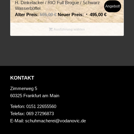
H. Dinkelacker / RIO Full Brogue / Schwarz
Angebot!
Wasserbüffel
Alter Preis:
595,00
€
Neuer Preis:
495,00
€
Ausführung wählen
KONTAKT
Zimmerweg 5
60325 Frankfurt am Main
Telefon: 0151 22655560
Telefax: 069 27296873
E-Mail:
schuhmacherei@vodanovic.de