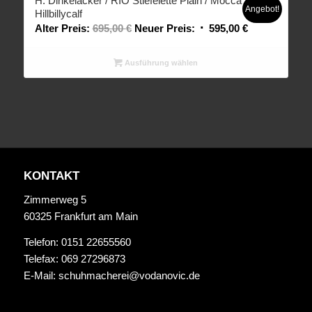
H. Dinkelacker / RIO Stiefelette Plain / Mocca
Angebot!
Hillbillycalf
Alter Preis:
695,00
€
Neuer Preis:
595,00
€
Ausführung wählen
KONTAKT
Zimmerweg 5
60325 Frankfurt am Main
Telefon: 0151 22655560
Telefax: 069 27296873
E-Mail:
schuhmacherei@vodanovic.de