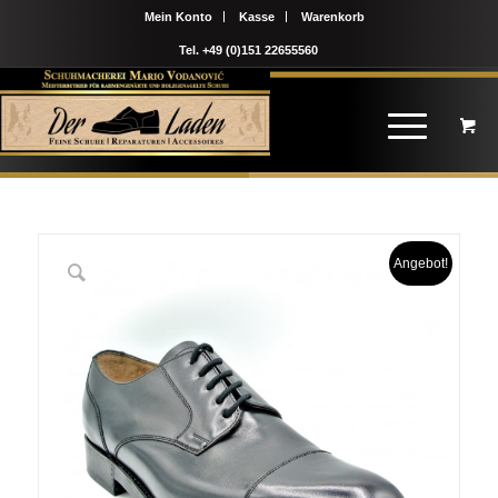
Mein Konto
Kasse
Warenkorb
Tel. +49 (0)151 22655560
Angebot!