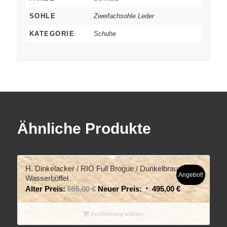
SOHLE
Zweifachsohle Leder
KATEGORIE
Schuhe
Ähnliche Produkte
H. Dinkelacker / RIO Full Brogue / Dunkelbraun
Angebot!
Wasserbüffel
Alter Preis:
595,00
€
Neuer Preis:
495,00
€
Ausführung wählen