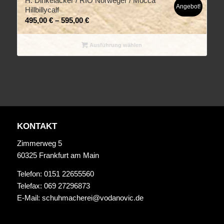
H. Dinkelacker / RIO Norweger / Mocca
Angebot!
Hillbillycalf
495,00
€
–
595,00
€
Ausführung wählen
KONTAKT
Zimmerweg 5
60325 Frankfurt am Main
Telefon: 0151 22655560
Telefax: 069 27296873
E-Mail:
schuhmacherei@vodanovic.de