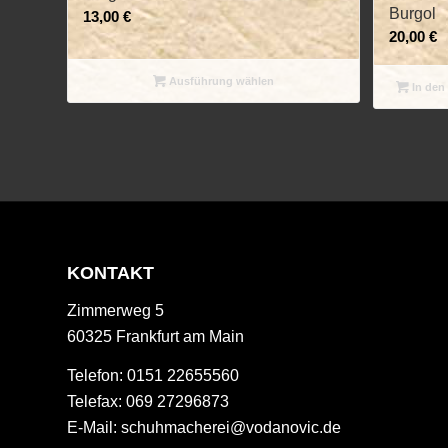
Burgol
13,00
€
20,00
€
Ausführung wählen
In den
KONTAKT
Zimmerweg 5
60325 Frankfurt am Main
Telefon: 0151 22655560
Telefax: 069 27296873
E-Mail:
schuhmacherei@vodanovic.de